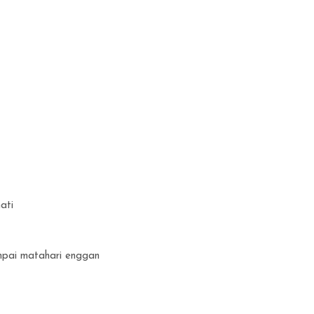
ati
ampai matahari enggan