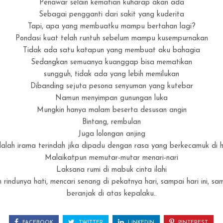
Penawar selain kematian kuharap akan ada
Sebagai pengganti dari sakit yang kuderita
Tapi, apa yang membuatku mampu bertahan lagi?
Pondasi kuat telah runtuh sebelum mampu kusempurnakan
Tidak ada satu katapun yang membuat aku bahagia
Sedangkan semuanya kuanggap bisa mematikan
sungguh, tidak ada yang lebih memilukan
Dibanding sejuta pesona senyuman yang kutebar
Namun menyimpan gunungan luka
Mungkin hanya malam beserta desusan angin
Bintang, rembulan
Juga lolongan anjing
alah irama terindah jika dipadu dengan rasa yang berkecamuk di h
Malaikatpun memutar-mutar menari-nari
Laksana rumi di mabuk cinta ilahi
rindunya hati, mencari senang di pekatnya hari, sampai hari ini, s
beranjak di atas kepalaku..
FACEBOOK
TWITTER
LINKEDIN
PINTEREST